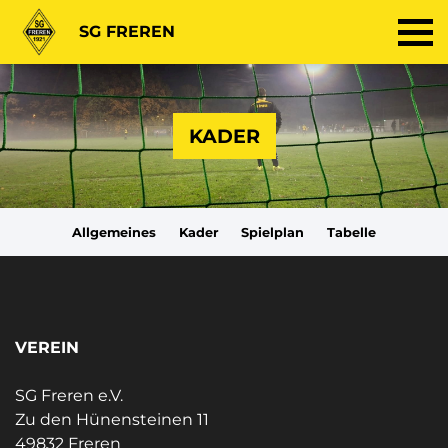
SG FREREN
KADER
Allgemeines
Kader
Spielplan
Tabelle
VEREIN
SG Freren e.V.
Zu den Hünensteinen 11
49832 Freren