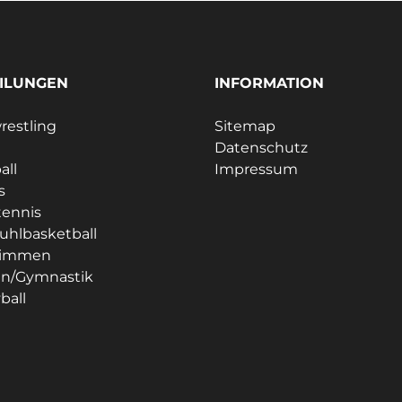
ILUNGEN
INFORMATION
estling
Sitemap
Datenschutz
all
Impressum
s
tennis
tuhlbasketball
immen
en/Gymnastik
ball