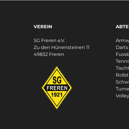
VEREIN
ABTE
SG Freren e.V.
Armwr
Zu den Hünensteinen 11
Darts
49832 Freren
Fussb
Tenni
Tisch
Rolls
Schw
Turn
Volley