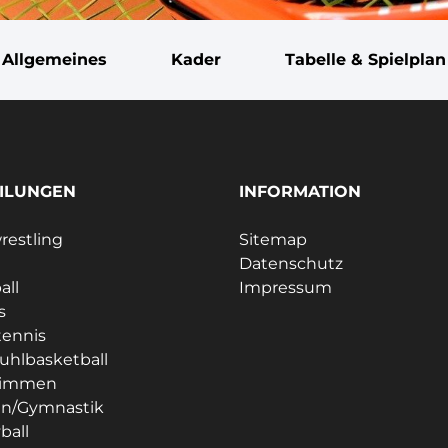
Allgemeines
Kader
Tabelle & Spielplan
ILUNGEN
INFORMATION
estling
Sitemap
Datenschutz
all
Impressum
s
tennis
tuhlbasketball
immen
en/Gymnastik
ball