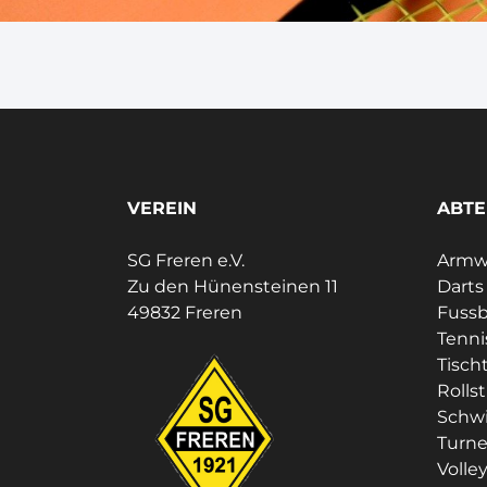
VEREIN
ABTE
SG Freren e.V.
Armwr
Zu den Hünensteinen 11
Darts
49832 Freren
Fussb
Tenni
Tisch
Rolls
Schw
Turn
Volley