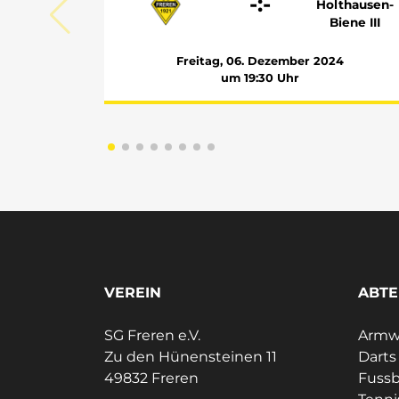
-:-
Holthausen-
Biene III
Freitag, 06. Dezember 2024
um 19:30 Uhr
VEREIN
ABTE
SG Freren e.V.
Armwr
Zu den Hünensteinen 11
Darts
49832 Freren
Fussb