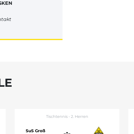
SKEN
takt
LE
Tischtennis - 2. Herren
SuS Groß
-:-