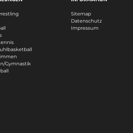
estling
Sitemap
Datenschutz
all
Impressum
s
tennis
tuhlbasketball
immen
en/Gymnastik
ball