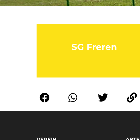
SG Freren
VEREIN
ABTE