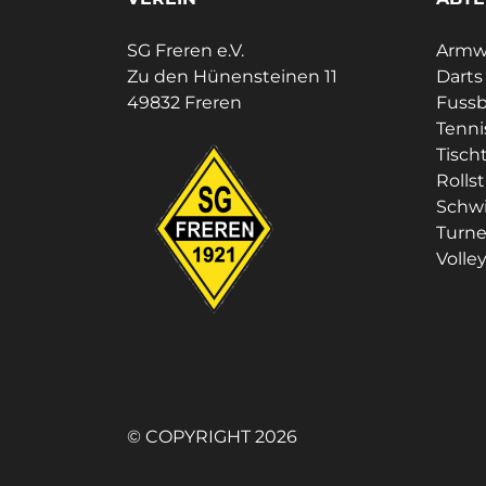
SG Freren e.V.
Armwr
Zu den Hünensteinen 11
Darts
49832 Freren
Fussb
Tenni
Tisch
Rolls
Schw
Turn
Volley
© COPYRIGHT 2026