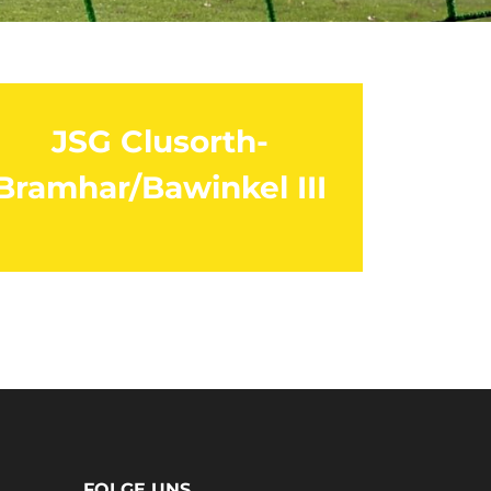
JSG Clusorth-
Bramhar/Bawinkel III
FOLGE UNS