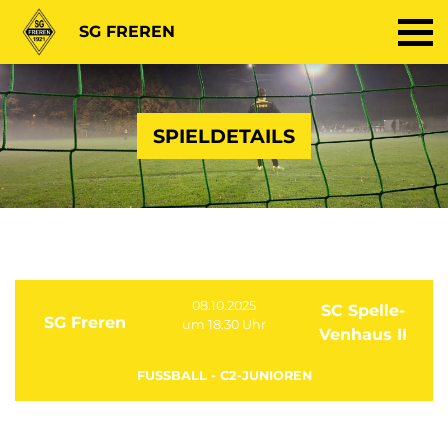
SG FREREN
SPIELDETAILS
08.10.2025
SC Spelle-
SG Freren
um 18:30 Uhr
Venhaus II
FUSSBALL - C2-JUNIOREN