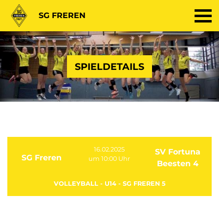
SG FREREN
SPIELDETAILS
16.02.2025
SV Fortuna
SG Freren
um 10:00 Uhr
Beesten 4
VOLLEYBALL - U14 - SG FREREN 5